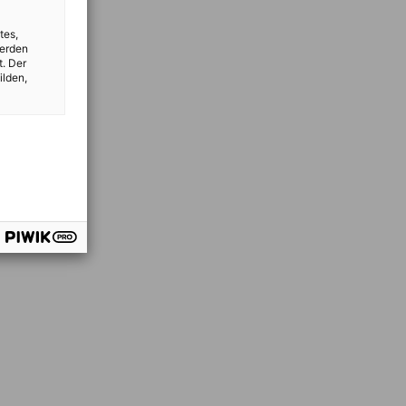
tes,
werden
t. Der
ilden,