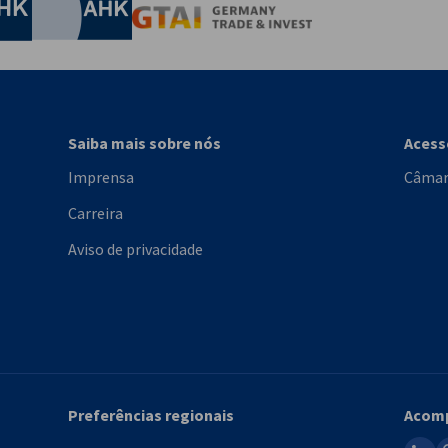
Chamber of Commerce and Industry
hamber of Commerce and Industry
AHK.de
Germany Trade & In
Saiba mais sobre nós
Aces
Imprensa
Câmar
Carreira
Aviso de privacidade
Preferências regionais
Acomp