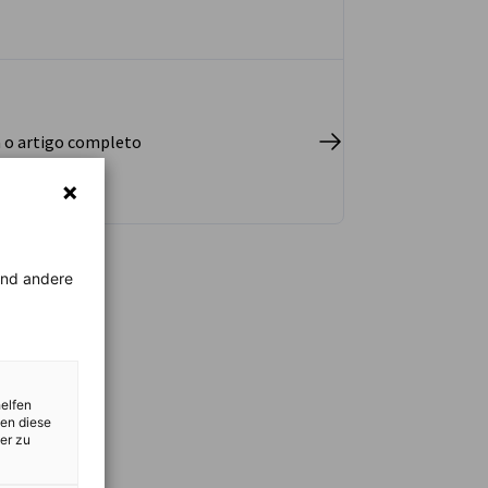
a o artigo completo
rend andere
helfen
zen diese
er zu