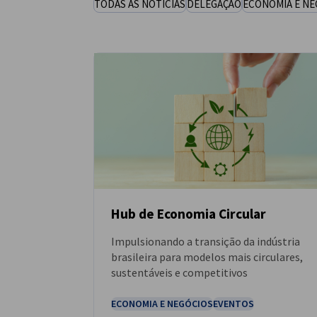
TODAS AS NOTÍCIAS
DELEGAÇÃO
ECONOMIA E NE
Brazil - Sao Paulo
Hub de Economia Circular
Impulsionando a transição da indústria
NOTÍCIAS
brasileira para modelos mais circulares,
sustentáveis e competitivos
ECONOMIA E NEGÓCIOS
EVENTOS