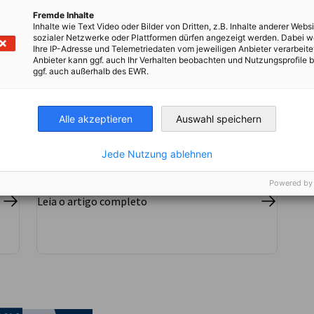
The Länd International Startup
Fremde Inhalte
Award
Inhalte wie Text Video oder Bilder von Dritten, z.B. Inhalte anderer Websi
NOTÍCIAS
sozialer Netzwerke oder Plattformen dürfen angezeigt werden. Dabei 
Ihre IP-Adresse und Telemetriedaten vom jeweiligen Anbieter verarbeite
Com essa premiação temos o objetivo de
Anbieter kann ggf. auch Ihr Verhalten beobachten und Nutzungsprofile b
reconhecer startups com tecnologias para
ggf. auch außerhalb des EWR.
a indústria que se destaquem por suas
soluções inovadoras.
ECONOMIA E NEGÓCIOS
EVENTOS
Alle akzeptieren
Auswahl speichern
Jede Nutzung ablehnen
Powered by
Leia o artigo completo
nomic Affairs and Energy