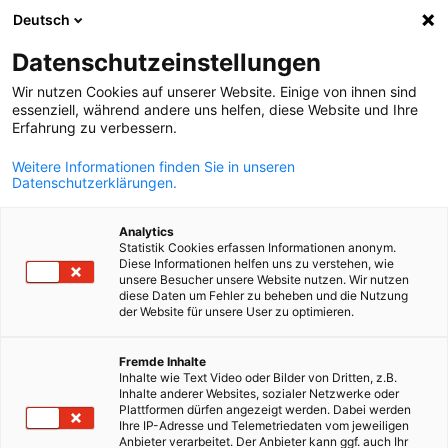
Deutsch
Abra a pesqui
Abra
Fec
InfoHub:
Notícias
Datenschutzeinstellungen
Wir nutzen Cookies auf unserer Website. Einige von ihnen sind
Navegue pelos mais relevantes conteúdos e explore
essenziell, während andere uns helfen, diese Website und Ihre
Erfahrung zu verbessern.
informações para potencializar o negócio de sua empresa
Weitere Informationen finden Sie in unseren
Datenschutzerklärungen.
Analytics
Statistik Cookies erfassen Informationen anonym.
Mostrar filtros e classificação
Opções de filtro atualizadas com sucesso
Diese Informationen helfen uns zu verstehen, wie
unsere Besucher unsere Website nutzen. Wir nutzen
diese Daten um Fehler zu beheben und die Nutzung
der Website für unsere User zu optimieren.
Portuguese
Relacionado a Notícias
Fremde Inhalte
Inhalte wie Text Video oder Bilder von Dritten, z.B.
Inhalte anderer Websites, sozialer Netzwerke oder
TODAS AS NOTÍCIAS
DELEGAÇÃO
ECONOMIA E NEGÓCIOS
EVENTO A
Plattformen dürfen angezeigt werden. Dabei werden
Ihre IP-Adresse und Telemetriedaten vom jeweiligen
Anbieter verarbeitet. Der Anbieter kann ggf. auch Ihr