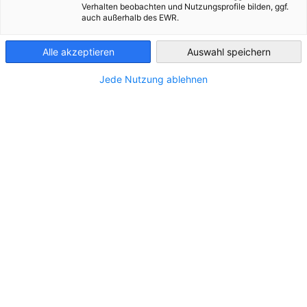
Verhalten beobachten und Nutzungsprofile bilden, ggf.
Brazil - Sao Paulo
auch außerhalb des EWR.
Alle akzeptieren
Auswahl speichern
Jede Nutzung ablehnen
Wochenbericht Brasilien
Um relatório semanal de notícias brasileiras
NOTÍCIAS
compiladas em alemão para executivos expatriados
ou para facilitar a informação para a matriz de sua
empresa na Alemanha.
ECONOMIA E NEGÓCIOS
INDÚSTRIA
NOTÍCIAS SOBRE POLÍTICAS