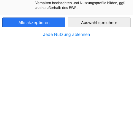
Verhalten beobachten und Nutzungsprofile bilden, ggf.
Brazil - Sao Paulo
auch außerhalb des EWR.
Alle akzeptieren
Auswahl speichern
Suporte aos associados
Jede Nutzung ablehnen
Suporte dedicado às demandas dos associados
Ver mais