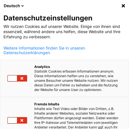
Deutsch
Abra a pesqui
Abra
Fec
Datenschutzeinstellungen
Wir nutzen Cookies auf unserer Website. Einige von ihnen sind
Associe-se
essenziell, während andere uns helfen, diese Website und Ihre
Erfahrung zu verbessern.
Weitere Informationen finden Sie in unseren
Conheça os benefícios de associar sua empresa a uma
Datenschutzerklärungen.
das maiores câmaras alemãs no mundo.
Analytics
Statistik Cookies erfassen Informationen anonym.
Diese Informationen helfen uns zu verstehen, wie
unsere Besucher unsere Website nutzen. Wir nutzen
diese Daten um Fehler zu beheben und die Nutzung
der Website für unsere User zu optimieren.
Portuguese
Fremde Inhalte
Inhalte wie Text Video oder Bilder von Dritten, z.B.
Inhalte anderer Websites, sozialer Netzwerke oder
Plattformen dürfen angezeigt werden. Dabei werden
Ihre IP-Adresse und Telemetriedaten vom jeweiligen
Anbieter verarbeitet. Der Anbieter kann ggf. auch Ihr