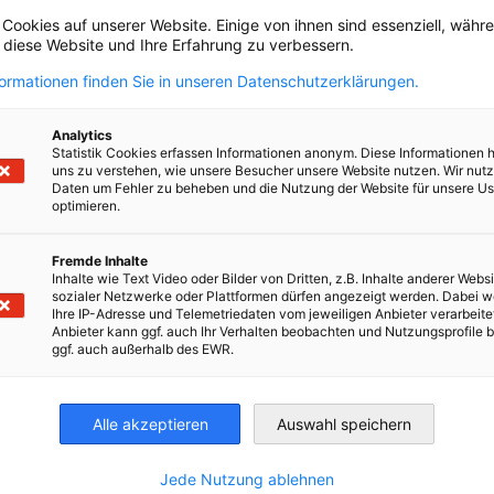
 Cookies auf unserer Website. Einige von ihnen sind essenziell, wäh
, diese Website und Ihre Erfahrung zu verbessern.
formationen finden Sie in unseren Datenschutzerklärungen.
Registre-se agora
Analytics
Statistik Cookies erfassen Informationen anonym. Diese Informationen 
uns zu verstehen, wie unsere Besucher unsere Website nutzen. Wir nut
Daten um Fehler zu beheben und die Nutzung der Website für unsere Us
optimieren.
Fremde Inhalte
Inhalte wie Text Video oder Bilder von Dritten, z.B. Inhalte anderer Websi
1
2
sozialer Netzwerke oder Plattformen dürfen angezeigt werden. Dabei 
Anterior
Próxima
Ihre IP-Adresse und Telemetriedaten vom jeweiligen Anbieter verarbeite
Anbieter kann ggf. auch Ihr Verhalten beobachten und Nutzungsprofile b
ggf. auch außerhalb des EWR.
Alle akzeptieren
Auswahl speichern
nomic Affairs and Energy
Chamber of Commerce and Industry
hamber of Commerce and Industry
AHK.de
Jede Nutzung ablehnen
Germany Trade & In