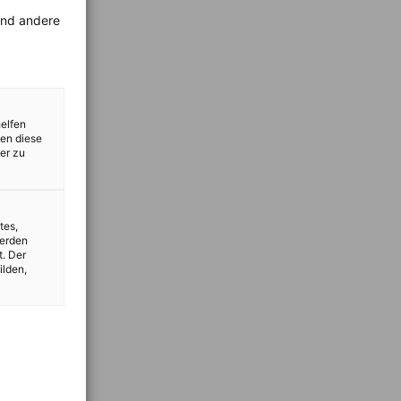
rend andere
helfen
zen diese
er zu
tes,
werden
t. Der
ilden,
vest