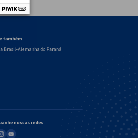
se também
a Brasil-Alemanha do Paraná
anhe nossas redes
in
nstagram
youtube