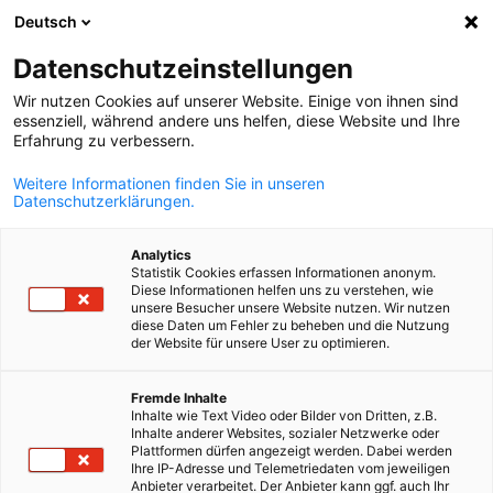
Deutsch
Abra a pesqui
Abra
Fec
Datenschutzeinstellungen
Wir nutzen Cookies auf unserer Website. Einige von ihnen sind
essenziell, während andere uns helfen, diese Website und Ihre
Erfahrung zu verbessern.
Weitere Informationen finden Sie in unseren
Datenschutzerklärungen.
Analytics
Statistik Cookies erfassen Informationen anonym.
Diese Informationen helfen uns zu verstehen, wie
AdobeStock
unsere Besucher unsere Website nutzen. Wir nutzen
diese Daten um Fehler zu beheben und die Nutzung
Event
21/09/2026
der Website für unsere User zu optimieren.
Portuguese
5º Fórum Brasil-Alemanha de
Fremde Inhalte
Inhalte wie Text Video oder Bilder von Dritten, z.B.
Comunicação
Inhalte anderer Websites, sozialer Netzwerke oder
Plattformen dürfen angezeigt werden. Dabei werden
Ihre IP-Adresse und Telemetriedaten vom jeweiligen
Anbieter verarbeitet. Der Anbieter kann ggf. auch Ihr