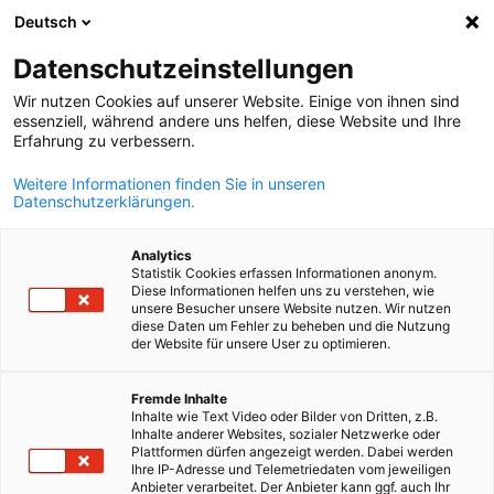
Deutsch
Abra a pesqui
Abra
Fec
Datenschutzeinstellungen
Wir nutzen Cookies auf unserer Website. Einige von ihnen sind
essenziell, während andere uns helfen, diese Website und Ihre
Erfahrung zu verbessern.
Weitere Informationen finden Sie in unseren
Datenschutzerklärungen.
Analytics
Statistik Cookies erfassen Informationen anonym.
Diese Informationen helfen uns zu verstehen, wie
AdobeStock
unsere Besucher unsere Website nutzen. Wir nutzen
diese Daten um Fehler zu beheben und die Nutzung
Event
15/09/2026
der Website für unsere User zu optimieren.
Portuguese
[Save the date] Mercado de
Fremde Inhalte
Inhalte wie Text Video oder Bilder von Dritten, z.B.
Carbono, CBAM e Mudanças
Inhalte anderer Websites, sozialer Netzwerke oder
Plattformen dürfen angezeigt werden. Dabei werden
Climáticas: a cadeia Brasil e
Ihre IP-Adresse und Telemetriedaten vom jeweiligen
Anbieter verarbeitet. Der Anbieter kann ggf. auch Ihr