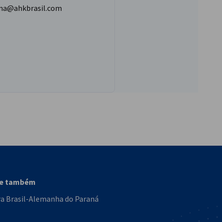
na@ahkbrasil.com
vest
se também
a Brasil-Alemanha do Paraná