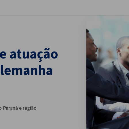
har preferências
de atuação
Alemanha
o Paraná e região