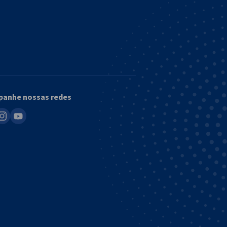
anhe nossas redes
in
nstagram
youtube