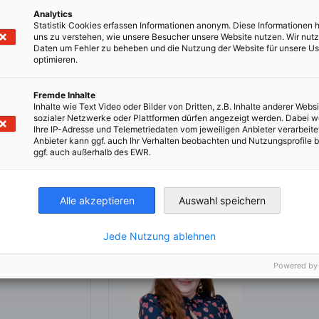
Analytics
Statistik Cookies erfassen Informationen anonym. Diese Informationen 
uns zu verstehen, wie unsere Besucher unsere Website nutzen. Wir nut
Daten um Fehler zu beheben und die Nutzung der Website für unsere Us
ais você pretende fazer uma apresentação
optimieren.
maras alemãs no Brasil.
Fremde Inhalte
Inhalte wie Text Video oder Bilder von Dritten, z.B. Inhalte anderer Websi
sozialer Netzwerke oder Plattformen dürfen angezeigt werden. Dabei 
Ihre IP-Adresse und Telemetriedaten vom jeweiligen Anbieter verarbeite
Anbieter kann ggf. auch Ihr Verhalten beobachten und Nutzungsprofile b
ggf. auch außerhalb des EWR.
Marcela 
Assistente 
AHK Paraná
Alle akzeptieren
Auswahl speichern
+55 41 3
Jede Nutzung ablehnen
Powered by