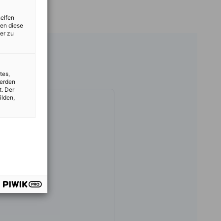
helfen
zen diese
er zu
tes,
werden
t. Der
ilden,
Bollmann
de Projetos
323-5958