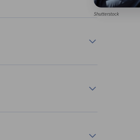
Shutterstock
 negócio e entre eles estão:
interessadas em ingressar no mercado
odadas de negócio;
ia.
ais parceiros e/ou públicos estratégicos.