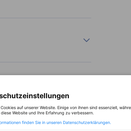
çam tecnologias e as melhores práticas de
fomentar a troca de experiências em diversas
schutzeinstellungen
 Cookies auf unserer Website. Einige von ihnen sind essenziell, wäh
a nossos associados.
, diese Website und Ihre Erfahrung zu verbessern.
formationen finden Sie in unseren Datenschutzerklärungen.