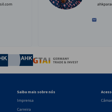
sil.com
ahkpara
nomic Affairs and Energy
Chamber of Commerce and Industry
hamber of Commerce and Industry
AHK.de
Germany Trade & In
Saiba mais sobre nós
Aces
Imprensa
Câmar
Carreira