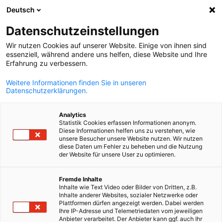
Deutsch
Abra a pesqui
Abra
Fec
Eventos e delegações
Datenschutzeinstellungen
Wir nutzen Cookies auf unserer Website. Einige von ihnen sind
Acompanhe nosso calendário de eventos e participe!
essenziell, während andere uns helfen, diese Website und Ihre
Erfahrung zu verbessern.
Weitere Informationen finden Sie in unseren
Datenschutzerklärungen.
Mostrar filtros e classificação
Analytics
Opções de filtro atualizadas com sucesso
Statistik Cookies erfassen Informationen anonym.
Diese Informationen helfen uns zu verstehen, wie
unsere Besucher unsere Website nutzen. Wir nutzen
diese Daten um Fehler zu beheben und die Nutzung
der Website für unsere User zu optimieren.
Portuguese
Fremde Inhalte
Inhalte wie Text Video oder Bilder von Dritten, z.B.
Inhalte anderer Websites, sozialer Netzwerke oder
Plattformen dürfen angezeigt werden. Dabei werden
Ihre IP-Adresse und Telemetriedaten vom jeweiligen
Anbieter verarbeitet. Der Anbieter kann ggf. auch Ihr