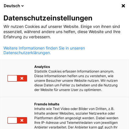
Deutsch
Suche öffnen
Navi
Ein
Datenschutzeinstellungen
Wir nutzen Cookies auf unserer Website. Einige von ihnen sind
essenziell, während andere uns helfen, diese Website und Ihre
Erfahrung zu verbessern.
Weitere Informationen finden Sie in unseren
Datenschutzerklärungen.
Analytics
Statistik Cookies erfassen Informationen anonym.
Diese Informationen helfen uns zu verstehen, wie
Shutterstock
unsere Besucher unsere Website nutzen. Wir nutzen
Geschäftsreisen und
diese Daten um Fehler zu beheben und die Nutzung
der Website für unsere User zu optimieren.
Delegationen
German
Fremde Inhalte
Inhalte wie Text Video oder Bilder von Dritten, z.B.
Inhalte anderer Websites, sozialer Netzwerke oder
Wir koordinieren Ihre Geschäftsreise in der gewünschten
Plattformen dürfen angezeigt werden. Dabei werden
Zielindustrie sowie die Suche nach neuen Gesprächspartnern v
Ihre IP-Adresse und Telemetriedaten vom jeweiligen
Anbieter verarbeitet. Der Anbieter kann ggf. auch Ihr