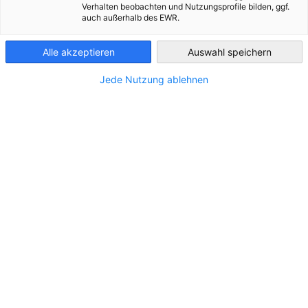
Verhalten beobachten und Nutzungsprofile bilden, ggf.
auch außerhalb des EWR.
Brazil - Sao Paulo
Alle akzeptieren
Auswahl speichern
Jede Nutzung ablehnen
Barbara Konner
Hauptgeschäftsführerin
Hauptgeschäftsführung
+ 55 11 5187 5222