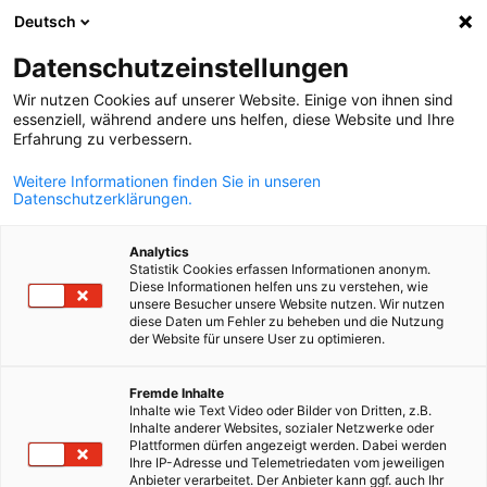
Deutsch
Suche öffnen
Navi
Ein
Datenschutzeinstellungen
Wir nutzen Cookies auf unserer Website. Einige von ihnen sind
essenziell, während andere uns helfen, diese Website und Ihre
Erfahrung zu verbessern.
Weitere Informationen finden Sie in unseren
Datenschutzerklärungen.
Analytics
Statistik Cookies erfassen Informationen anonym.
Diese Informationen helfen uns zu verstehen, wie
Shutterstock
unsere Besucher unsere Website nutzen. Wir nutzen
Kontakt
diese Daten um Fehler zu beheben und die Nutzung
der Website für unsere User zu optimieren.
German
Fremde Inhalte
Hier finden Sie die wichtigsten Ansprechpartner unserer Kamm
Inhalte wie Text Video oder Bilder von Dritten, z.B.
Hauptgeschäftsführung
Inhalte anderer Websites, sozialer Netzwerke oder
Plattformen dürfen angezeigt werden. Dabei werden
Ihre IP-Adresse und Telemetriedaten vom jeweiligen
Anbieter verarbeitet. Der Anbieter kann ggf. auch Ihr